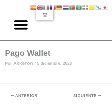
Ir
al
Carrito
contenido
Pago Wallet
Por
Akkeron
/
5 diciembre, 2023
ANTERIOR
SIGUIENTE