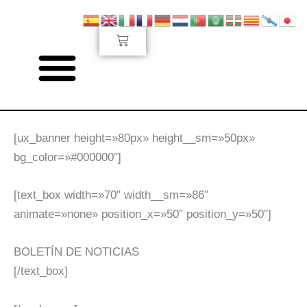
Ir
al
Carrito
contenido
Newsletter
[ux_banner height=»80px» height__sm=»50px»
bg_color=»#000000″]
[text_box width=»70″ width__sm=»86″
animate=»none» position_x=»50″ position_y=»50″]
BOLETÍN DE NOTICIAS
[/text_box]