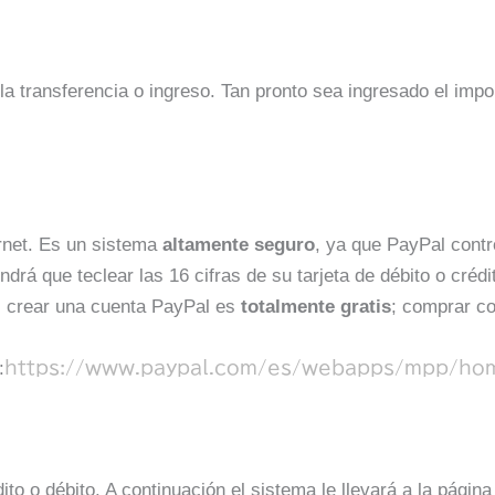
la transferencia o ingreso. Tan pronto sea ingresado el imp
ernet. Es un sistema
altamente seguro
, ya que PayPal cont
drá que teclear las 16 cifras de su tarjeta de débito o créd
ás crear una cuenta PayPal es
totalmente gratis
; comprar c
:
https://www.paypal.com/es/webapps/mpp/ho
to o débito. A continuación el sistema le llevará a la págin