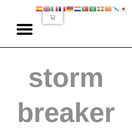
Ir
al
Carrito
contenido
storm
breaker