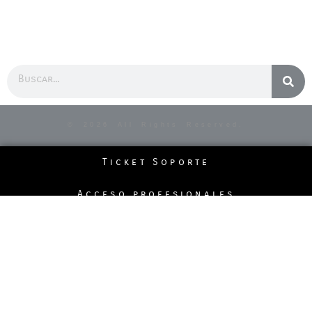
Buscar
© 2026 All Rights Reserved.
Ticket Soporte
Acceso profesionales
Politicas de la página
Pedidos Telefónicos
Formas de Pago