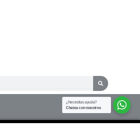
¿Necesitas ayuda?
Chatea con nosotros