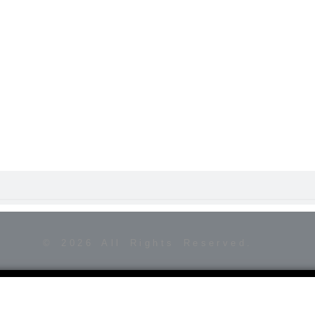
© 2026 All Rights Reserved.
Ticket Soporte