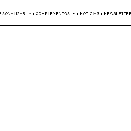
RSONALIZAR
COMPLEMENTOS
NOTICIAS
NEWSLETTE