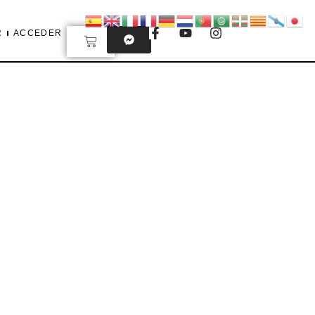
F
Y
I
R
ACCEDER
Carrito
a
o
n
c
u
s
e
t
t
b
u
a
o
b
g
o
e
r
k
a
-
m
f