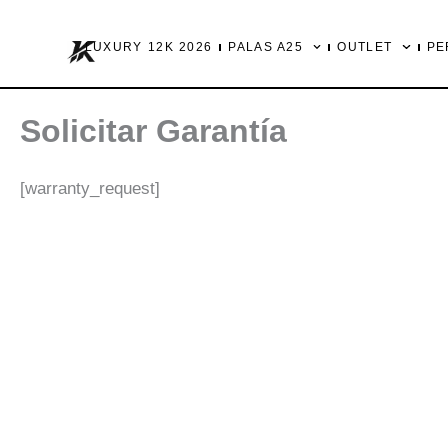
Ir
al
LUXURY 12K 2026
PALAS A25
OUTLET
PE
contenido
Solicitar Garantía
[warranty_request]