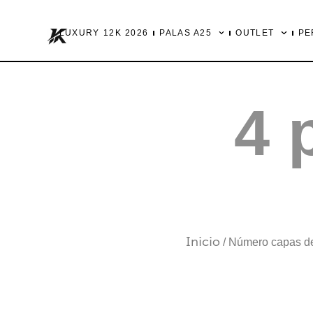
Ir
al
LUXURY 12K 2026
PALAS A25
OUTLET
PE
contenido
4 
Inicio
/ Número capas de