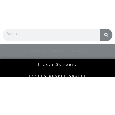
Buscar
© 2026 All Rights Reserved.
Ticket Soporte
Acceso profesionales
Politicas de la página
Pedidos Telefónicos
Formas de Pago