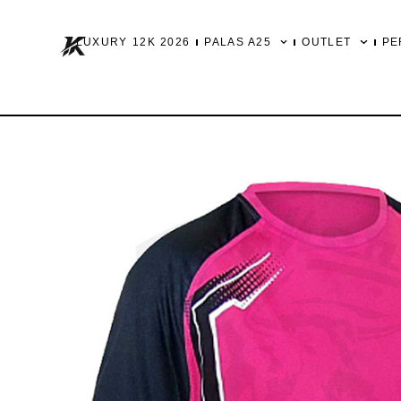
Ir
al
LUXURY 12K 2026
PALAS A25
OUTLET
PE
contenido