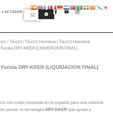
F
Y
I
R
ACCEDER
Carrito
a
o
n
c
u
s
e
t
t
b
u
a
o
b
g
o
e
r
ron
/
Textil
/
Textil Hombre
/
Textil Hombre
El
k
a
-
m
e Fucsia DRY-KKER (LIQUIDACION FINAL)
f
precio
o
l
actual
 Fucsia DRY-KKER (LIQUIDACION FINAL)
es:
15,95€.
ta con malla insertada en la espalda para una máxima
de poseer la tecnología
DRY-KKER
que ayuda a