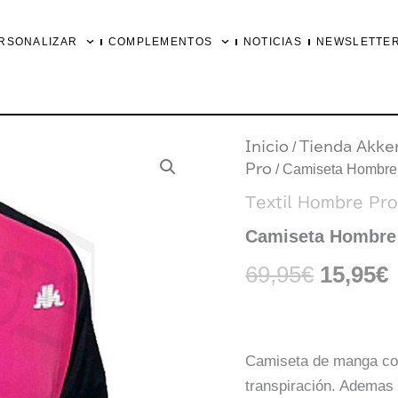
RSONALIZAR
COMPLEMENTOS
NOTICIAS
NEWSLETTE
Camiseta
Inicio
/
Tienda Akke
El
Hombre
Pro
/ Camiseta Hombr
Fucsia
precio
DRY-
Textil Hombre Pr
KKER
origina
(LIQUIDACION
Camiseta Hombre
FINAL)
era:
cantidad
69,95
€
15,95
€
69,95€.
Camiseta de manga cor
transpiración. Ademas 