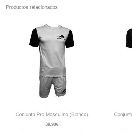
Productos relacionados
Este
producto
tiene
múltiples
variantes.
Las
opciones
se
pueden
elegir
en
la
Conjunto Pro Masculino (Blanco)
Conjunt
página
39,90
€
de