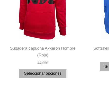
Las
opciones
se
pueden
elegir
en
la
Sudadera capucha Akkeron Hombre
Softshel
página
(Roja)
de
44,95
€
producto
Se
Seleccionar opciones