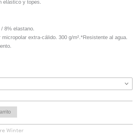
 elástico y topes.
 / 8% elastano.
r micropolar extra-cálido. 300 g/m².*Resistente al agua.
ento.
arrito
re Winter