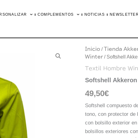
RSONALIZAR
COMPLEMENTOS
NOTICIAS
NEWSLETTE
Softshell
Inicio
/
Tienda Akke
Akkeron
Winter
/ Softshell Akk
Hombre
(Pistacho)
Textil Hombre Win
cantidad
Softshell Akkeron
49,50
€
Softshell compuesto de
tono, con protector de b
con bolsillo exterior e
bolsillos exteriores co