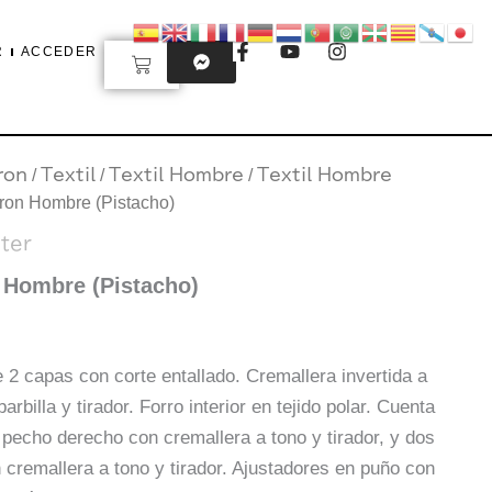
F
Y
I
R
ACCEDER
Carrito
a
o
n
c
u
s
e
t
t
b
u
a
o
b
g
o
e
r
ron
/
Textil
/
Textil Hombre
/
Textil Hombre
k
a
eron Hombre (Pistacho)
-
m
f
ter
 Hombre (Pistacho)
 2 capas con corte entallado. Cremallera invertida a
arbilla y tirador. Forro interior en tejido polar. Cuenta
n pecho derecho con cremallera a tono y tirador, y dos
n cremallera a tono y tirador. Ajustadores en puño con