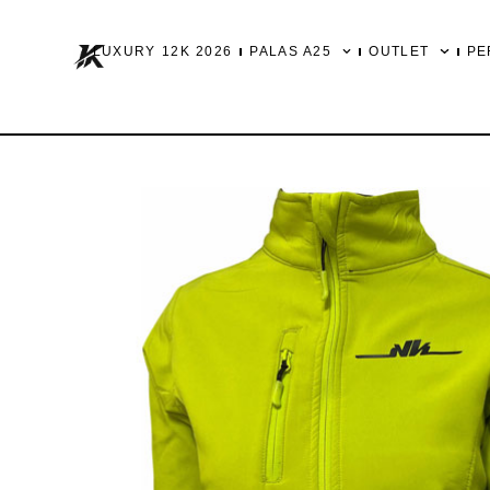
Ir
al
LUXURY 12K 2026
PALAS A25
OUTLET
PE
contenido