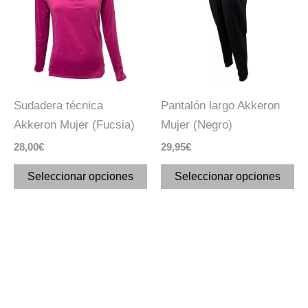
tiene
ti
múltiples
mú
variantes.
va
Las
La
opciones
op
se
se
Sudadera técnica
Pantalón largo Akkeron
pueden
pu
Akkeron Mujer (Fucsia)
Mujer (Negro)
elegir
ele
28,00
€
29,95
€
en
en
la
la
Seleccionar opciones
Seleccionar opciones
página
pá
de
de
producto
pr