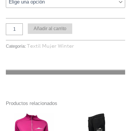
Añadir al carrito
Categoría:
Textil Mujer Winter
Productos relacionados
Este
Es
producto
pr