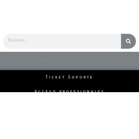
Buscar
© 2026 All Rights Reserved.
Ticket Soporte
Acceso profesionales
Politicas de la página
Pedidos Telefónicos
Formas de Pago