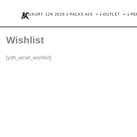
Ir
al
LUXURY 12K 2026
PALAS A25
OUTLET
PE
contenido
Wishlist
[yith_wcwl_wishlist]