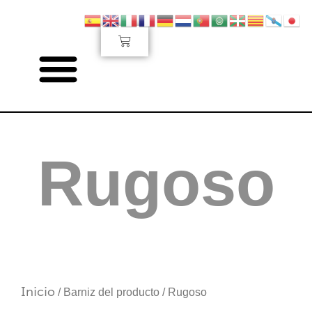
Ir
al
Carrito
contenido
Rugoso
Inicio
/ Barniz del producto / Rugoso