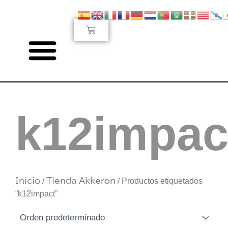
Ir
al
Carrito
contenido
k12impac
Inicio
/
Tienda Akkeron
/ Productos etiquetados
“k12impact”