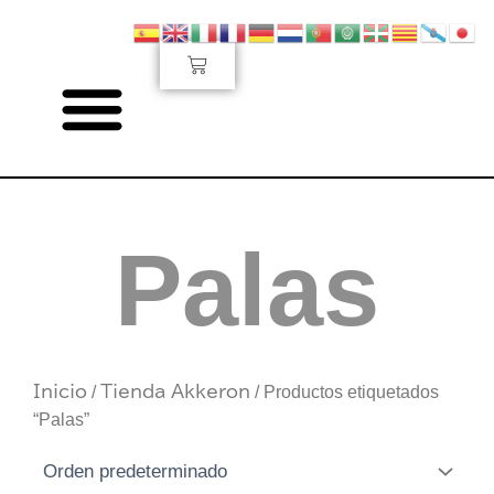
Ir
al
Carrito
contenido
Palas
Inicio
/
Tienda Akkeron
/ Productos etiquetados
“Palas”