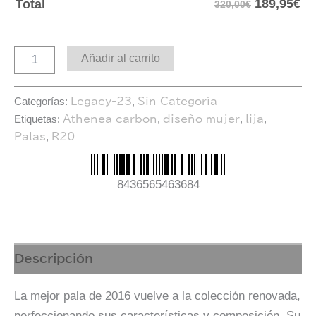
189,95
€
Total
320,00€
Añadir al carrito
Categorías:
,
Legacy-23
Sin Categoría
Etiquetas:
,
,
,
Athenea carbon
diseño mujer
lija
,
Palas
R20
8436565463684
Descripción
La mejor pala de 2016 vuelve a la colección renovada,
perfeccionando sus características y composición. Su