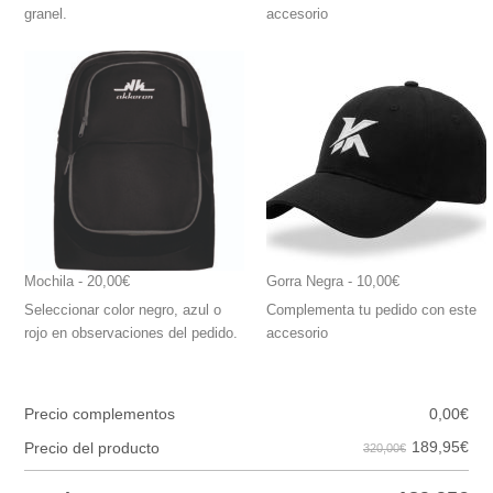
granel.
accesorio
Mochila
 - 20,00€
Gorra Negra
 - 10,00€
Seleccionar color negro, azul o
Complementa tu pedido con este
rojo en observaciones del pedido.
accesorio
Precio complementos
0,00
€
189,95
€
Precio del producto
320,00€