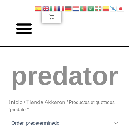
Ir
al
Carrito
contenido
predator
Inicio
/
Tienda Akkeron
/ Productos etiquetados
“predator”