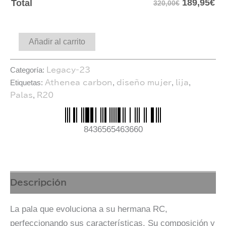
189,95
€
Total
320,00€
Añadir al carrito
Categoría:
Legacy-23
Etiquetas:
,
,
,
Athenea carbon
diseño mujer
lija
,
Palas
R20
8436565463660
Descripción
La pala que evoluciona a su hermana RC,
perfeccionando sus características. Su composición y