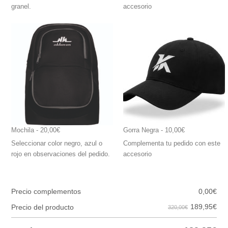
granel.
accesorio
Mochila
 - 20,00€
Gorra Negra
 - 10,00€
Seleccionar color negro, azul o
Complementa tu pedido con este
rojo en observaciones del pedido.
accesorio
Precio complementos
0,00
€
189,95
€
Precio del producto
320,00€