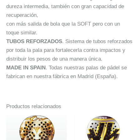
dureza intermedia, también con gran capacidad de
recuperación,
con más salida de bola que la SOFT pero con un
toque similar.
TUBOS REFORZADOS
. Sistema de tubos reforzados
por toda la pala para fortalecerla contra impactos y
distribuir los pesos de una manera única.
MADE IN SPAIN
. Todas nuestras palas de pádel se
fabrican en nuestra fábrica en Madrid (España).
Productos relacionados
El
El
El
El
Este
Este
precio
precio
precio
precio
producto
producto
original
actual
original
actual
era:
es:
era:
es:
tiene
tiene