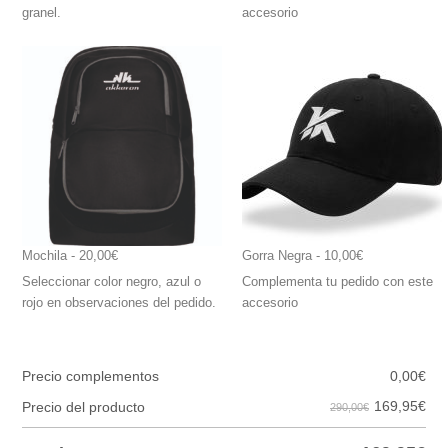
granel.
accesorio
Mochila
 - 20,00€
Gorra Negra
 - 10,00€
Seleccionar color negro, azul o
Complementa tu pedido con este
rojo en observaciones del pedido.
accesorio
Precio complementos
0,00
€
169,95
€
Precio del producto
290,00€