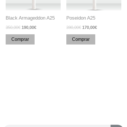
opciones
opciones
se
se
Black Armageddon A25
Poseidon A25
pueden
pueden
350,00
€
190,00
€
390,00
€
170,00
€
elegir
elegir
en
en
Comprar
Comprar
la
la
página
página
de
de
producto
producto