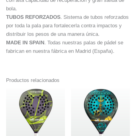
con alta capacidad de recuperación y gran salida de
bola.
TUBOS REFORZADOS
. Sistema de tubos reforzados
por toda la pala para fortalecerla contra impactos y
distribuir los pesos de una manera única.
MADE IN SPAIN
. Todas nuestras palas de pádel se
fabrican en nuestra fábrica en Madrid (España).
Productos relacionados
El
El
El
El
Este
Este
precio
precio
precio
precio
producto
producto
original
actual
original
actual
era:
es:
era:
es:
tiene
tiene
350,00€.
190,00€.
390,00€.
170,00€.
múltiples
múltiples
variantes.
variantes.
Las
Las