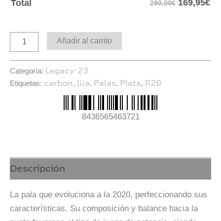
169,95
€
Total
290,00€
Añadir al carrito
Categoría:
Legacy-23
Etiquetas:
,
,
,
,
carbon
lija
Palas
Plata
R20
8436565463721
Descripción
La pala que evoluciona a la 2020, perfeccionando sus
características. Su composición y balance hacia la