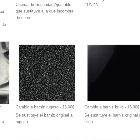
Cuerda de Seguridad Ajustable
FUNDA
que sustituye a la que incorpora
.com
de serie.
n de
m
Cambio a barniz rugoso
 - 15,00€
Cambio a barniz brillo
 - 15,00€
Se sustituye el barniz original a
Se sustituye el barniz original 
l a
rugoso
brillo