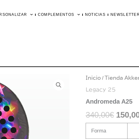
RSONALIZAR
COMPLEMENTOS
NOTICIAS
NEWSLETTE
Andromeda
Inicio
/
Tienda Akke
El
A25
Legacy 25
cantidad
preci
Andromeda A25
origin
340,00
€
150,0
era:
Forma
340,00