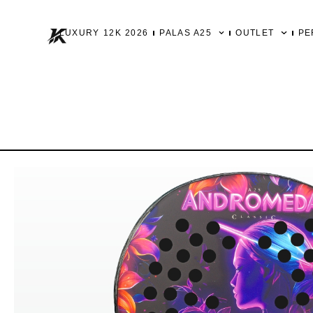
Ir
al
LUXURY 12K 2026
PALAS A25
OUTLET
PE
contenido