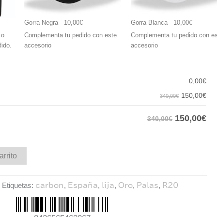
Gorra Negra
 - 10,00€
Gorra Blanca
 - 10,00€
 o
Complementa tu pedido con este
Complementa tu pedido con e
dido.
accesorio
accesorio
0,00
€
150,00
€
340,00€
150,00
€
340,00€
arrito
Etiquetas:
,
,
,
,
,
carbon
España
lija
Oro
Palas
R20