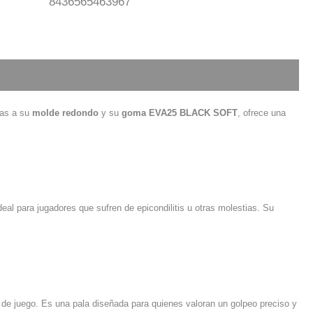
8436565463967
ias a su
molde redondo
y su
goma EVA25 BLACK SOFT
, ofrece una
eal para jugadores que sufren de epicondilitis u otras molestias. Su
o de juego. Es una pala diseñada para quienes valoran un golpeo preciso y