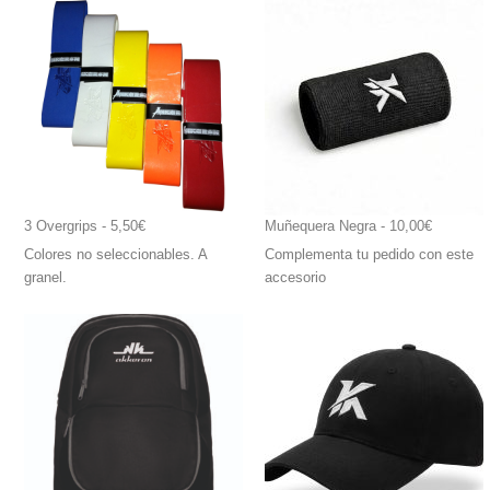
3 Overgrips
 - 5,50€
Muñequera Negra
 - 10,00€
Colores no seleccionables. A
Complementa tu pedido con este
granel.
accesorio