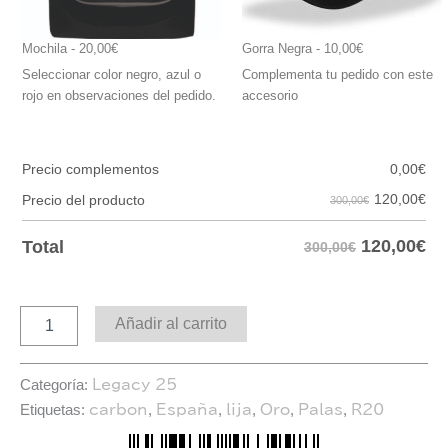
Mochila
 - 20,00€
Gorra Negra
 - 10,00€
Seleccionar color negro, azul o
Complementa tu pedido con este
rojo en observaciones del pedido.
accesorio
Precio complementos
0,00
€
120,00
€
Precio del producto
300,00€
120,00
€
Total
300,00€
Añadir al carrito
Categoría:
Legacy 25
Etiquetas:
,
,
,
,
,
carbon
España
lija
Oro
Palas
R20