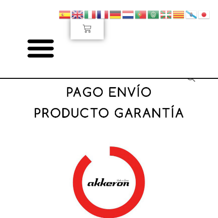
Ir
al
Carrito
contenido
Pago
envío
de
producto
para
garantía
cantidad