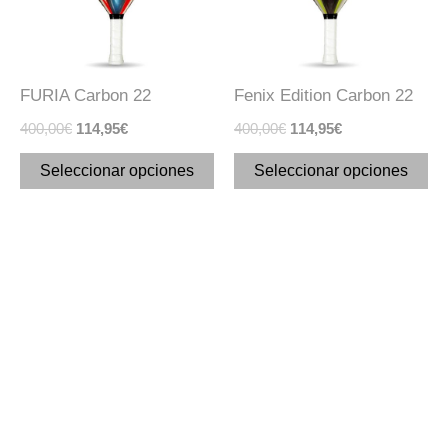
Las
La
opciones
op
se
se
FURIA Carbon 22
Fenix Edition Carbon 22
pueden
pu
400,00
€
114,95
€
400,00
€
114,95
€
elegir
ele
en
en
Seleccionar opciones
Seleccionar opciones
la
la
página
pá
de
de
producto
pr