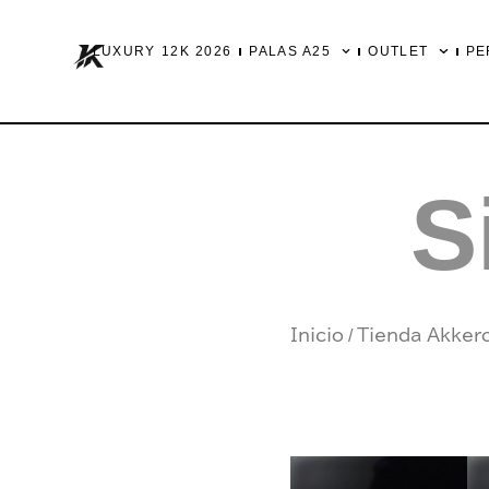
Ir
al
LUXURY 12K 2026
PALAS A25
OUTLET
PE
contenido
S
Inicio
/
Tienda Akker