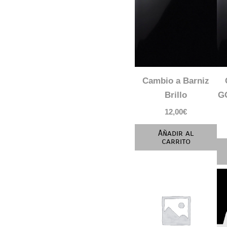
Cambio a Barniz
Brillo
G
12,00
€
Añadir al
carrito