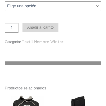
Añadir al carrito
Categoría:
Textil Hombre Winter
Productos relacionados
Este
Es
producto
pr