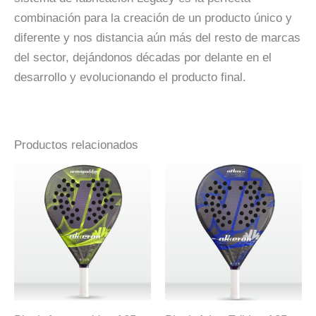
combinación para la creación de un producto único y
diferente y nos distancia aún más del resto de marcas
del sector, dejándonos décadas por delante en el
desarrollo y evolucionando el producto final.
Productos relacionados
El
El
El
El
Este
Este
precio
precio
precio
precio
producto
producto
original
actual
original
actual
era:
es:
era:
es:
tiene
tiene
350,00€.
190,00€.
320,00€.
160,00€.
múltiples
múltiples
variantes.
variantes.
Las
Las
opciones
opciones
se
se