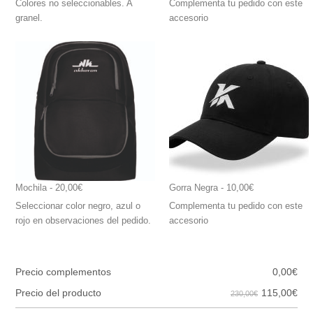
Colores no seleccionables. A
Complementa tu pedido con este
granel.
accesorio
Mochila
 - 20,00€
Gorra Negra
 - 10,00€
Seleccionar color negro, azul o
Complementa tu pedido con este
rojo en observaciones del pedido.
accesorio
Precio complementos
0,00
€
115,00
€
Precio del producto
230,00€