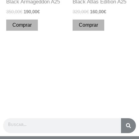
Black Armageddon A25
Black Atlas Edition A25
pueden
pueden
350,00
€
190,00
€
320,00
€
160,00
€
elegir
elegir
en
en
Comprar
Comprar
la
la
página
página
de
de
producto
producto
Buscar